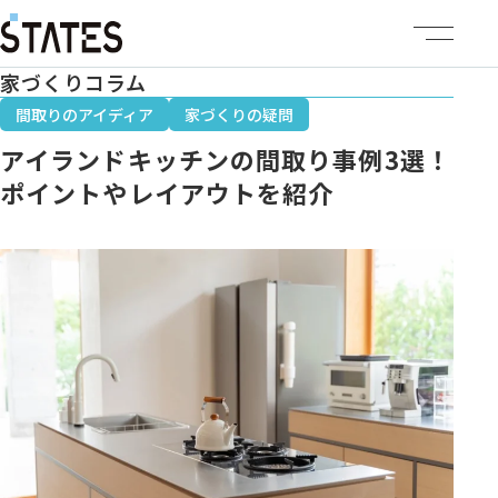
家づくりコラム
ステーツについて
間取りのアイディア
家づくりの疑問
アイランドキッチンの間取り事例3選！
商品ラインナップ
ポイントやレイアウトを紹介
イベント情報
施工事例
建売・土地情報
企業情報