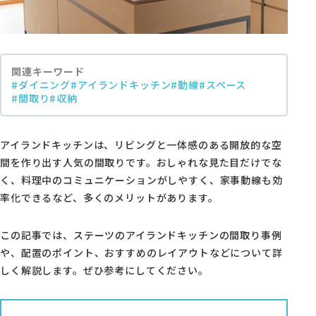
モデルハウス・支店
家づくりコラム
関連キーワード
#ダイニング
#アイランドキッチン
#動線
#スペース
オーナーの方へ
#間取り
#収納
0120-666-940
【受付時間】10時～18時
アイランドキッチンは、リビングと一体感のある開放的な空
間を作り出す人気の間取りです。おしゃれな見た目だけでな
く、料理中のコミュニケーションがしやすく、家事動線も効
率化できるなど、多くのメリットがあります。
イベント予約
この記事では、ステーツのアイランドキッチンの間取り事例
や、配置のポイント、おすすめのレイアウトなどについて詳
しく解説します。ぜひ参考にしてください。
来場予約