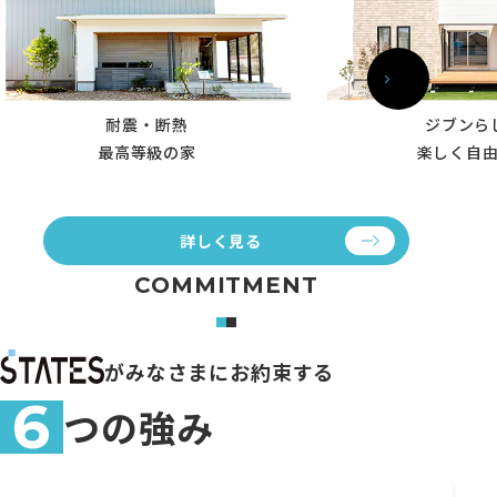
耐震・断熱
ジブンら
最高等級の家
楽しく自
詳しく見る
COMMITMENT
がみなさまにお約束する
6
つの強み