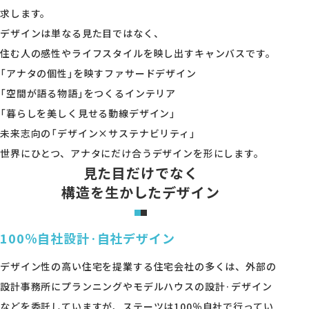
モデルハウス・支店
求します。
デザインは単なる見た目ではなく、
家づくりコラム
住む人の感性やライフスタイルを映し出すキャンバスです。
「アナタの個性」を映すファサードデザイン
オーナーの方へ
「空間が語る物語」をつくるインテリア
0120-666-940
「暮らしを美しく見せる動線デザイン」
【受付時間】10時～18時
未来志向の「デザイン×サステナビリティ」
世界にひとつ、アナタにだけ合うデザインを形にします。
見た目だけでなく
構造を生かしたデザイン
イベント予約
100％自社設計·自社デザイン
デザイン性の高い住宅を提業する住宅会社の多くは、外部の
設計事務所にプランニングやモデルハウスの設計·デザイン
来場予約
などを委託していますが、ステーツは100％自社で行ってい