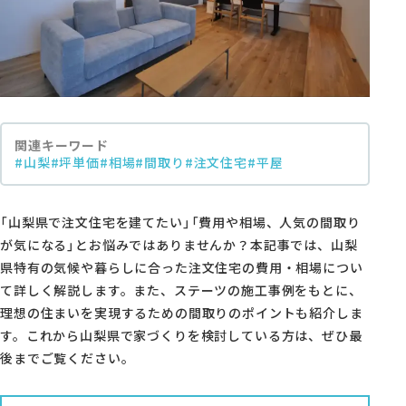
モデルハウス・支店
家づくりコラム
オーナーの方へ
関連キーワード
0120-666-940
#山梨
#坪単価
#相場
#間取り
#注文住宅
#平屋
【受付時間】10時～18時
「山梨県で注文住宅を建てたい」「費用や相場、人気の間取り
が気になる」とお悩みではありませんか？本記事では、山梨
県特有の気候や暮らしに合った注文住宅の費用・相場につい
イベント予約
て詳しく解説します。また、ステーツの施工事例をもとに、
理想の住まいを実現するための間取りのポイントも紹介しま
す。これから山梨県で家づくりを検討している方は、ぜひ最
後までご覧ください。
来場予約