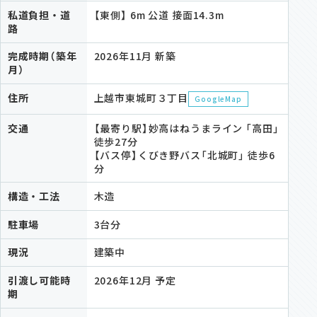
私道負担・道
【東側】 6m 公道 接面14.3m
路
完成時期（築年
2026年11月 新築
月）
住所
上越市東城町３丁目
GoogleMap
交通
【最寄り駅】妙高はねうまライン 「高田」
徒歩27分
【バス停】くびき野バス「北城町」 徒歩6
分
構造・工法
木造
駐車場
3台分
現況
建築中
引渡し可能時
2026年12月 予定
期