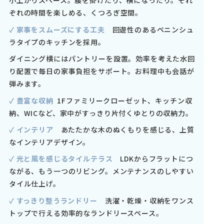
小上がりスペース。腰を掛けたり、横になったり。
それ
ぞれの時間を楽しめる、くつろぎ空間。
✓ 家事をスムーズにする工夫
回遊性のあるペニンシュ
ラタイプのキッチンを採用。
ダイニング横にはパントリーを設置。効率を考えた水回
り配置で毎日の家事負担をサポート。お料理中も会話が
弾みます。
✓ 豊富な収納
1Fファミリークローゼット、キッチン収
納、WICなど、家中がすっきり片付くゆとりの収納力。
✓ インテリア
あたたかな木のぬくもりを感じる、上質
なインテリアデザイン。
✓ 光と風を感じるタイルテラス
LDKからフラットにつ
ながる、もう一つのリビング。メンテナンスのしやすい
タイル仕上げ。
✓ すっきり整うランドリー
洗濯・乾燥・収納をワンス
トップで行える効率的なランドリースペース。