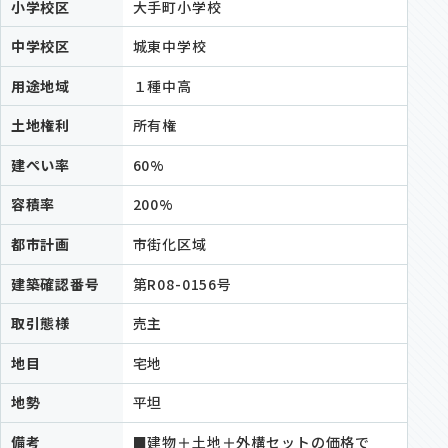
小学校区
大手町小学校
中学校区
城東中学校
用途地域
１種中高
土地権利
所有権
建ぺい率
60%
容積率
200%
都市計画
市街化区域
建築確認番号
第R08-0156号
取引態様
売主
地目
宅地
地勢
平坦
備考
■建物＋土地＋外構セットの価格で