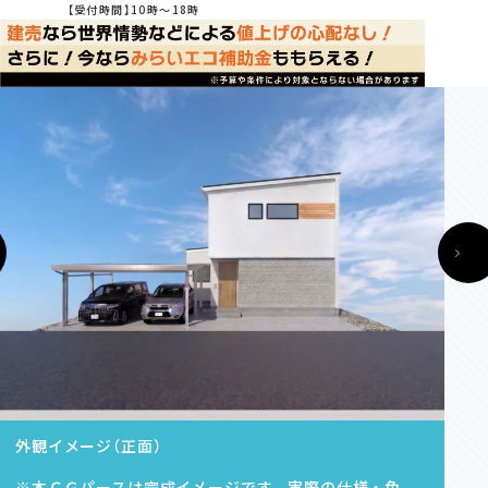
モデルハウス・支店
【受付時間】10時～18時
家づくりコラム
オーナーの方へ
0120-666-940
【受付時間】10時～18時
イベント予約
外観イメージ（正面）
来場予約
※本ＣＧパースは完成イメージです。実際の仕様・色