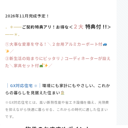
2026年11月完成予定！
２大
特典付 !!
．＊━━
ご契約特典アリ！お得な
＜
＞
━━＊．
①大事な愛車を守る！＼２台用アルミカーポート付
／
②新生活の始まりにピッタリ♪コーディネーターが設え
た＼家具セット付
／
｜
｜
GX対応住宅
環境にも家計にもやさしい、これか
※
らの暮らしを見据えた住まい
※GX対応住宅とは、高い断熱性能や省エネ設備を備え、光熱費
を抑えながら快適に暮らせる、これからの時代に適した住まい
です。