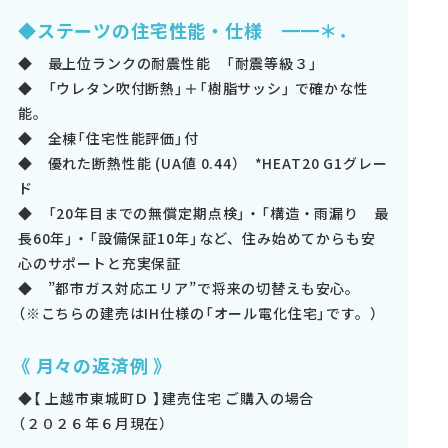
◆ステーツの住宅性能・仕様 ━━＊．
◆ 最上位ランクの耐震性能 「耐震等級３」
◆ 「ウレタン吹付断熱」＋「樹脂サッシ」 で確かな性
能。
◆ 全棟「住宅性能評価」付
◆ 優れた断熱性能 (UA値 0.44） *HEAT20 G1グレー
ド
◆ 「20年目までの無償定期点検」・「構造・雨漏り 最
長60年」・「設備保証10年」など、住み始めてからも安
心のサポートと充実保証
◆ ”都市ガス対応エリア”で将来の切替えも安心。
（※こちらの建売はIH仕様の「オール電化住宅」です。）
《 月々の返済例 》
◆【 上越市東城町Ｄ 】建売住宅 ご購入の場合
（２０２６年６月現在）