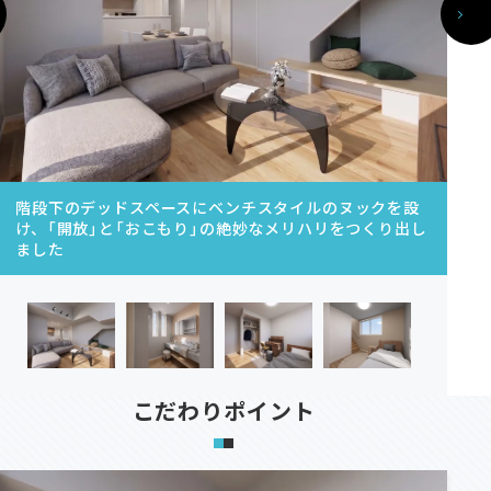
資料請求
階段下のデッドスペースにベンチスタイルのヌックを設
オンライン相談
け、「開放」と「おこもり」の絶妙なメリハリをつくり出し
ました
こだわりポイント