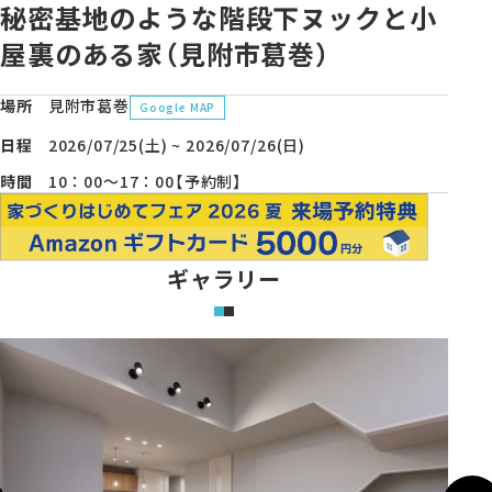
モデルハウス・支店
秘密基地のような階段下ヌックと小
屋裏のある家（見附市葛巻）
家づくりコラム
場所
見附市葛巻
Google MAP
オーナーの方へ
日程
2026/07/25(土) ~ 2026/07/26(日)
0120-666-940
時間
10：00～17：00【予約制】
【受付時間】10時～18時
ギャラリー
イベント予約
来場予約