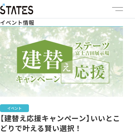
イベント情報
ステーツについて
商品ラインナップ
イベント情報
施工事例
建売・土地情報
イベント
【建替え応援キャンペーン】いいとこ
企業情報
どりで叶える賢い選択！