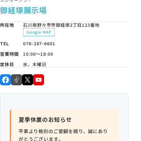
モデルハウス・支店
御経塚展示場
家づくりコラム
所在地
石川県野々市市御経塚2丁目123番地
Google MAP
オーナーの方へ
TEL
076-287-6601
0120-666-940
営業時間
10:00〜18:00
【受付時間】10時～18時
定休日
水、木曜日
イベント予約
夏季休業のお知らせ
平素より格別のご愛顧を賜り、誠にあり
来場予約
がとうございます。