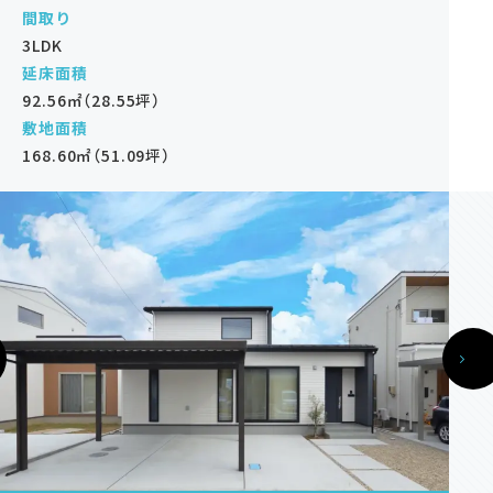
間取り
3LDK
延床面積
資料請求
92.56㎡（28.55坪）
敷地面積
168.60㎡（51.09坪）
オンライン相談