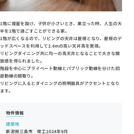
モデルハウス・支店
家づくりコラム
1階に寝室を設け、子供が小さいとき、巣立った時、人生の大
半を1階で過ごすことができる家。
オーナーの方へ
1階が広くなるので、リビングの天井は屋根となり、屋根のデ
ッドスペースを利用して2.6mの高い天井高を実現。
0120-666-940
リビングダイニング共に均一の高天井となることで大きな開
【受付時間】10時～18時
放感を得られました。
階段を中心にプライベート動線とパブリック動線を分けた回
遊動線の間取り。
リビングに入るとダイニングの照明器具がアクセントとなり
ます。
イベント予約
物件情報
建築地
来場予約
新潟県三条市 竣工2024年9月