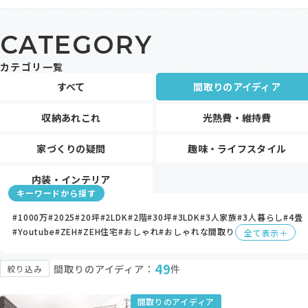
モデルハウス・支店
CATEGORY
家づくりコラム
カテゴリ一覧
オーナーの方へ
すべて
間取りのアイディア
0120-666-940
収納あれこれ
光熱費・維持費
【受付時間】10時～18時
家づくりの疑問
趣味・ライフスタイル
内装・インテリア
キーワードから探す
イベント予約
#1000万
#2025
#20坪
#2LDK
#2階
#30坪
#3LDK
#3人家族
#3人暮らし
#4畳
#Youtube
#ZEH
#ZEH住宅
#おしゃれ
#おしゃれな間取り
全て表示＋
49
間取りのアイディア：
件
絞り込み
来場予約
間取りのアイディア