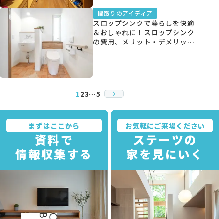
間取りのアイディア
スロップシンクで暮らしを快適
＆おしゃれに！スロップシンク
の費用、メリット・デメリッ
ト、間取り事例を紹介
1
2
3
…
5
まずはここから
お気軽にご来場ください
資料で
ステーツの
情報収集する
家を見にいく