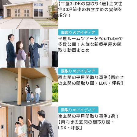
【平屋3LDKの間取り4選】注文住
宅30坪前後のおすすめの実例を
紹介！
資料請求
間取りのアイディア
平屋ルームツアーをYouTubeで
多数公開！人気な新築平屋の間
取り動画まとめ
オンライン相談
間取りのアイディア
西玄関の平屋間取り事例【西向き
の玄関の間取り図・LDK・坪数】
間取りのアイディア
南玄関の平屋間取り事例3選！
【南向きの玄関の間取り図・
LDK・坪数】