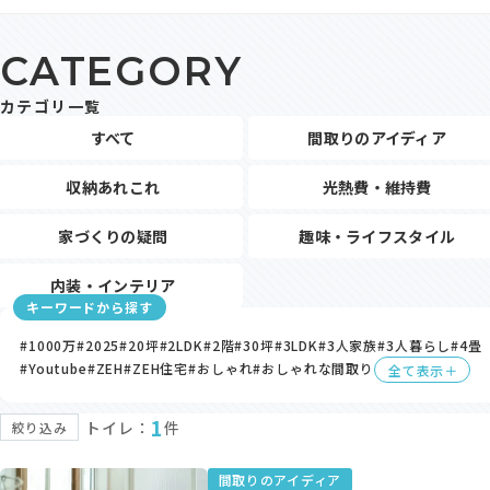
モデルハウス・支店
CATEGORY
家づくりコラム
カテゴリ一覧
オーナーの方へ
すべて
間取りのアイディア
0120-666-940
収納あれこれ
光熱費・維持費
【受付時間】10時～18時
家づくりの疑問
趣味・ライフスタイル
内装・インテリア
キーワードから探す
イベント予約
#1000万
#2025
#20坪
#2LDK
#2階
#30坪
#3LDK
#3人家族
#3人暮らし
#4畳
#Youtube
#ZEH
#ZEH住宅
#おしゃれ
#おしゃれな間取り
全て表示＋
1
トイレ：
件
絞り込み
来場予約
間取りのアイディア