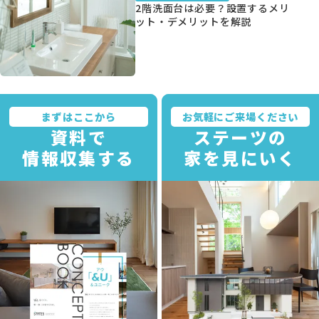
2階洗面台は必要？設置するメリ
ット・デメリットを解説
資料請求
まずはここから
お気軽にご来場ください
資料で
ステーツの
オンライン相談
情報収集する
家を見にいく