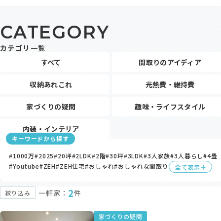
モデルハウス・支店
CATEGORY
家づくりコラム
カテゴリ一覧
オーナーの方へ
すべて
間取りのアイディア
0120-666-940
収納あれこれ
光熱費・維持費
【受付時間】10時～18時
家づくりの疑問
趣味・ライフスタイル
内装・インテリア
キーワードから探す
イベント予約
#1000万
#2025
#20坪
#2LDK
#2階
#30坪
#3LDK
#3人家族
#3人暮らし
#4畳
#Youtube
#ZEH
#ZEH住宅
#おしゃれ
#おしゃれな間取り
全て表示＋
2
一軒家：
件
絞り込み
来場予約
家づくりの疑問