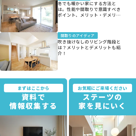
冬でも暖かい家にする方法と
は。性能や間取りで意識すべき
ポイント、メリット・デメリッ
ト、間取り事例を紹介
資料請求
間取りのアイディア
吹き抜けなしのリビング階段と
は？メリットとデメリットも紹
介！
オンライン相談
まずはここから
お気軽にご来場ください
資料で
ステーツの
情報収集する
家を見にいく