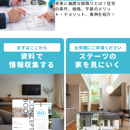
老後に最適な間取りとは？住宅
の条件、価格、平屋のメリッ
ト・デメリット、事例を紹介！
資料請求
まずはここから
お気軽にご来場ください
資料で
ステーツの
オンライン相談
情報収集する
家を見にいく