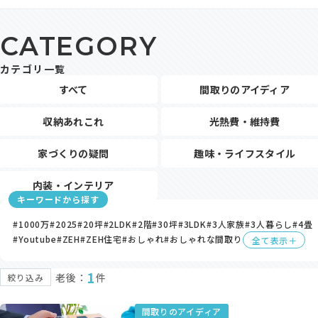
モデルハウス・支店
CATEGORY
家づくりコラム
カテゴリ一覧
オーナーの方へ
すべて
間取りのアイディア
0120-666-940
収納あれこれ
光熱費・維持費
【受付時間】10時～18時
家づくりの疑問
趣味・ライフスタイル
内装・インテリア
キーワードから探す
イベント予約
#1000万
#2025
#20坪
#2LDK
#2階
#30坪
#3LDK
#3人家族
#3人暮らし
#4畳
#Youtube
#ZEH
#ZEH住宅
#おしゃれ
#おしゃれな間取り
全て表示＋
1
老後：
件
絞り込み
来場予約
間取りのアイディア