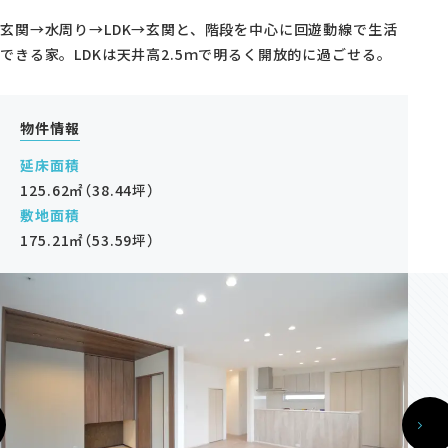
モデルハウス・支店
玄関→水周り→LDK→玄関と、階段を中心に回遊動線で生活
できる家。LDKは天井高2.5ｍで明るく開放的に過ごせる。
家づくりコラム
オーナーの方へ
物件情報
0120-666-940
延床面積
125.62㎡（38.44坪）
【受付時間】10時～18時
敷地面積
175.21㎡（53.59坪）
イベント予約
来場予約