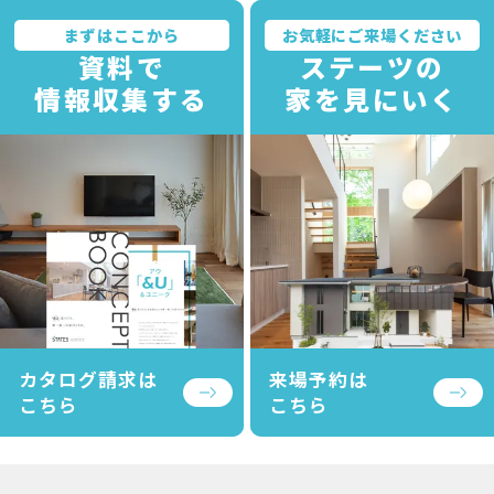
まずはここから
お気軽にご来場ください
資料で
ステーツの
情報収集する
家を見にいく
カタログ請求は
来場予約は
こちら
こちら