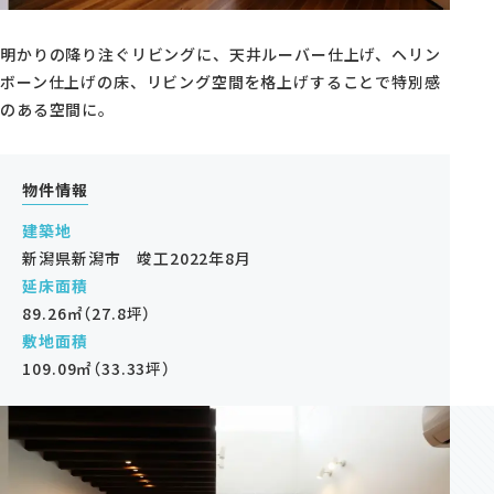
モデルハウス・支店
明かりの降り注ぐリビングに、天井ルーバー仕上げ、ヘリン
家づくりコラム
ボーン仕上げの床、リビング空間を格上げすることで特別感
のある空間に。
オーナーの方へ
0120-666-940
物件情報
【受付時間】10時～18時
建築地
新潟県新潟市 竣工2022年8月
延床面積
89.26㎡（27.8坪）
敷地面積
イベント予約
109.09㎡（33.33坪）
来場予約