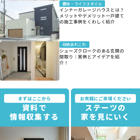
趣味・ライフスタイル
インナーガレージハウスとは？
メリットやデメリット一戸建て
の施工事例をくわしく紹介
収納あれこれ
シューズクロークのある玄関の
間取り｜実例とアイデアを紹
介！
まずはここから
お気軽にご来場ください
資料で
ステーツの
情報収集する
家を見にいく