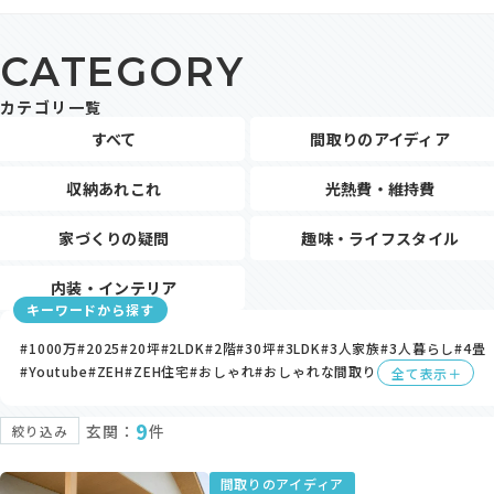
モデルハウス・支店
CATEGORY
家づくりコラム
カテゴリ一覧
オーナーの方へ
すべて
間取りのアイディア
0120-666-940
収納あれこれ
光熱費・維持費
【受付時間】10時～18時
家づくりの疑問
趣味・ライフスタイル
内装・インテリア
キーワードから探す
イベント予約
#1000万
#2025
#20坪
#2LDK
#2階
#30坪
#3LDK
#3人家族
#3人暮らし
#4畳
#Youtube
#ZEH
#ZEH住宅
#おしゃれ
#おしゃれな間取り
全て表示＋
9
玄関：
件
絞り込み
来場予約
間取りのアイディア