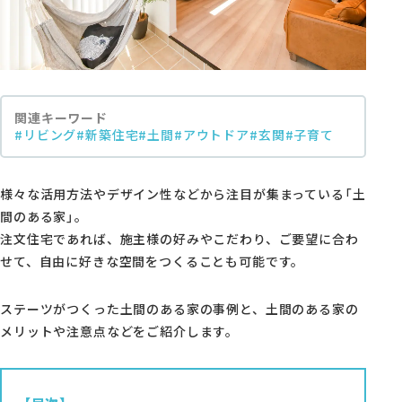
モデルハウス・支店
家づくりコラム
オーナーの方へ
関連キーワード
#リビング
#新築住宅
#土間
#アウトドア
#玄関
#子育て
0120-666-940
【受付時間】10時～18時
様々な活用方法やデザイン性などから注目が集まっている「土
間のある家」。
注文住宅であれば、施主様の好みやこだわり、ご要望に合わ
せて、自由に好きな空間をつくることも可能です。
イベント予約
ステーツがつくった土間のある家の事例と、土間のある家の
メリットや注意点などをご紹介します。
来場予約