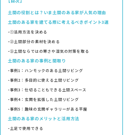
【目次】
土間の役割とは？いま土間のある家が人気の理由
土間のある家を建てる際に考えるべきポイント3選
資料請求
①活用方法を決める
②土間部分の素材を決める
③土間ならではの寒さや湿気の対策を取る
オンライン相談
土間のある家の事例と間取り
事例1：ハンモックのある土間リビング
事例2：多目的に使える土間リビング
事例3：仕切ることもできる土間スペース
事例4：玄関を拡張した土間リビング
事例5：趣味の玄関ギャラリーがある平屋
土間のある家のメリットと活用方法
土足で使用できる