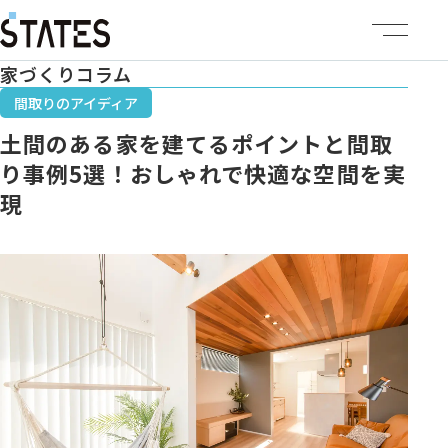
家づくりコラム
ステーツについて
間取りのアイディア
土間のある家を建てるポイントと間取
商品ラインナップ
り事例5選！おしゃれで快適な空間を実
現
イベント情報
施工事例
建売・土地情報
企業情報