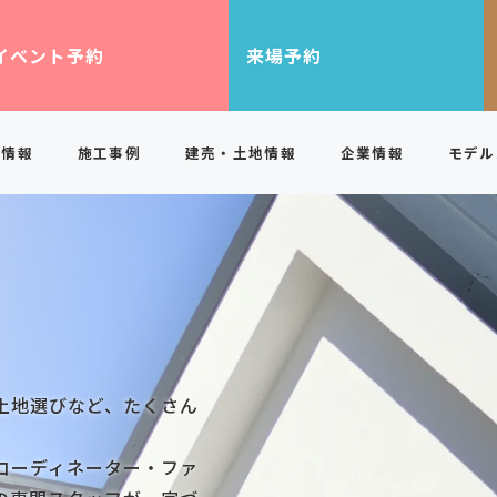
イベント予約
来場予約
ト情報
施工事例
建売・土地情報
企業情報
モデル
施工事例一覧
お客様の声
オープンハウス
BEING
採用情報
デザイン
建売住宅一覧
BE SMART
ニュースリリース
高性能
キャンペーン
土地一覧
BE FIND
コストパフォーマンス
イベント
ZEH普及情報
の進め方
よくあるご質問
家づくり動画
土地選びなど、たくさん
コーディネーター・ファ