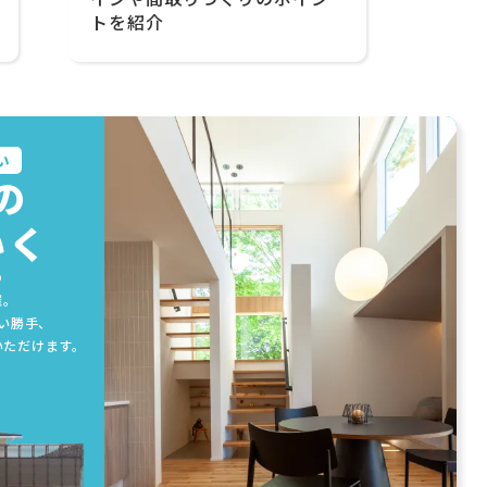
トを紹介
い
の
いく
の
催。
い勝手、
いただけます。