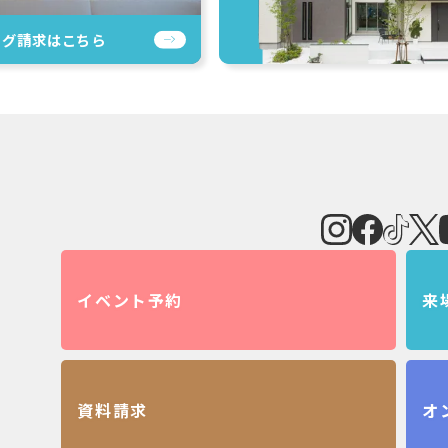
ログ請求は
こちら
イベント予約
来
資料請求
オ