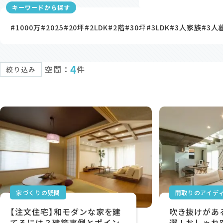
キーワードから探す
#1000万
#2025
#20坪
#2LDK
#2階
#30坪
#3LDK
#3人家族
#3人
4
空間：
件
絞り込み
家づくりの疑問
間取りのアイデ
【注文住宅】和モダンな家を建
吹き抜けがあ
てるには？建築事例とポイン
選！おしゃれ