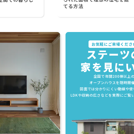
てる方法
お気軽にご来場くださ
ステーツ
家を見に
全国で年間200棟以上
オープンハウスを随時開
図面では分かりにくい動線や使
LDKや収納の広さなどを実際にご覧