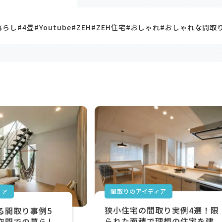
暮らし
#4畳
#Youtube
#ZEH
#ZEH住宅
#おしゃれ
#おしゃれな間取
間取りのアイディア
ィア
狭小住宅の間取り実例4選！限
る間取り事例5
られた面積で理想の住宅を建
空間での暮らし